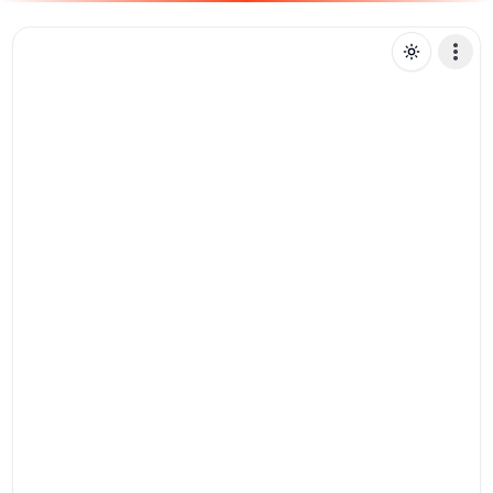
P
pdrovaleriano
Mensagem de texto
Pix