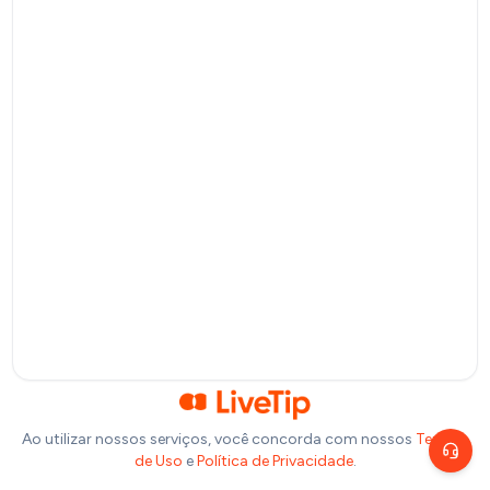
Pagamento por QR Code
Bitcoin
Pagamento via Lightning Network
Selecione um valor
R$
10
R$
20
R$
50
R$
100
Ou insira abaixo o valor que você deseja doar:
R$
Precisa de ajuda?
Escolha um canal de atendimento
R$
1,00
Chat ao vivo
Fale com nosso time agora
Telegram
Fale pelo Telegram
Ao utilizar nossos serviços, você concorda com nossos
Termos
de Uso
e
Política de Privacidade
.