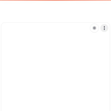
K
kwonoficial
Mensagem de texto