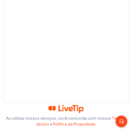
Pagamento por QR Code
Bitcoin
Pagamento via Lightning Network
Selecione um valor
R$
10
R$
20
R$
50
R$
100
Ou insira abaixo o valor que você deseja doar:
R$
Precisa de ajuda?
Escolha um canal de atendimento
R$
1,00
Chat ao vivo
Fale com nosso time agora
Telegram
Fale pelo Telegram
Ao utilizar nossos serviços, você concorda com nossos
Termos
de Uso
e
Política de Privacidade
.