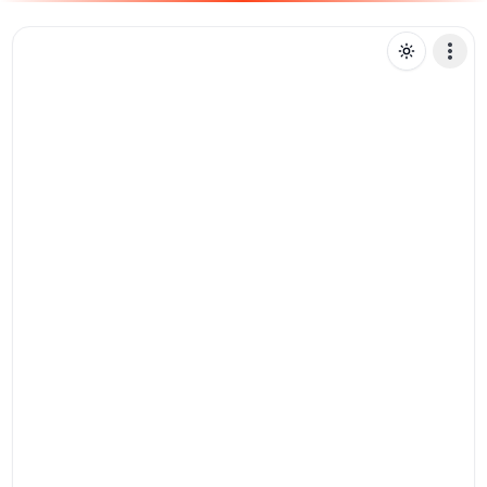
F
faneoficial
Mensagem de texto
Pix