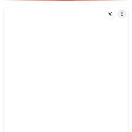
D
dougpica
Mensagem de texto
Pix