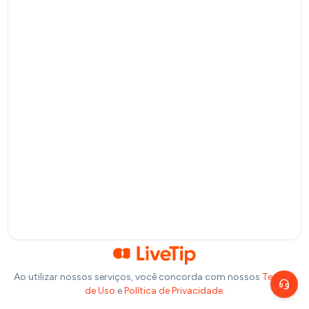
Pagamento por QR Code
Bitcoin
Pagamento via Lightning Network
Selecione um valor
R$
10
R$
20
R$
50
R$
100
Ou insira abaixo o valor que você deseja doar:
R$
Precisa de ajuda?
Escolha um canal de atendimento
R$
1,00
Chat ao vivo
Fale com nosso time agora
Telegram
Fale pelo Telegram
Ao utilizar nossos serviços, você concorda com nossos
Termos
de Uso
e
Política de Privacidade
.