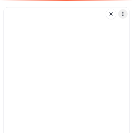
V
vtrx
Mensagem de texto
Pix