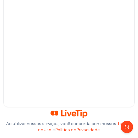
Pagamento por QR Code
Bitcoin
Pagamento via Lightning Network
Selecione um valor
R$
10
R$
20
R$
50
R$
100
Ou insira abaixo o valor que você deseja doar:
R$
Precisa de ajuda?
Escolha um canal de atendimento
R$
1,00
Chat ao vivo
Fale com nosso time agora
Telegram
Fale pelo Telegram
Ao utilizar nossos serviços, você concorda com nossos
Termos
de Uso
e
Política de Privacidade
.