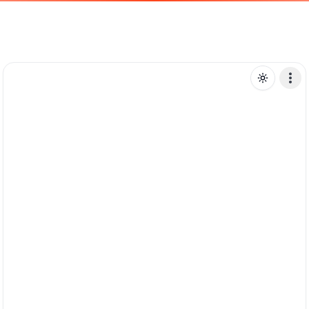
T
tekkade
Mensagem de texto