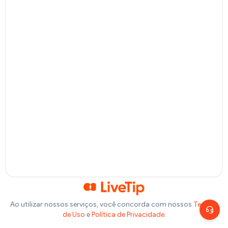
Pagamento por QR Code
Bitcoin
Pagamento via Lightning Network
Selecione um valor
R$
10
R$
20
R$
50
R$
100
Ou insira abaixo o valor que você deseja doar:
R$
Precisa de ajuda?
Escolha um canal de atendimento
R$
1,00
Chat ao vivo
Fale com nosso time agora
Telegram
Fale pelo Telegram
Ao utilizar nossos serviços, você concorda com nossos
Termos
de Uso
e
Política de Privacidade
.