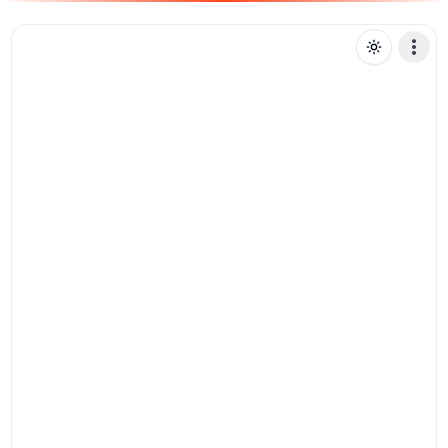
T
tagzinkkk
Mensagem de texto
Pix