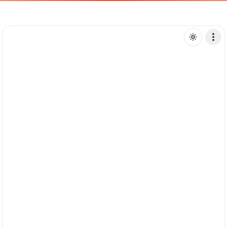
S
sunshyy
Mensagem de texto