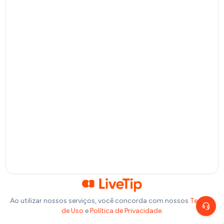
Pagamento por QR Code
Bitcoin
Pagamento via Lightning Network
Selecione um valor
R$
10
R$
20
R$
50
R$
100
Ou insira abaixo o valor que você deseja doar:
R$
Precisa de ajuda?
Escolha um canal de atendimento
R$
1,00
Chat ao vivo
Fale com nosso time agora
Telegram
Fale pelo Telegram
Ao utilizar nossos serviços, você concorda com nossos
Termos
de Uso
e
Política de Privacidade
.