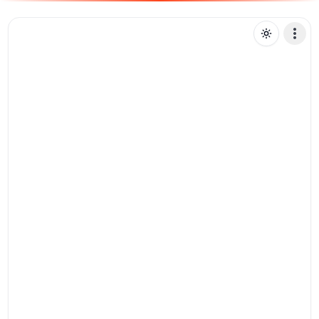
S
shirleycristianelima
Mensagem de texto
Pix