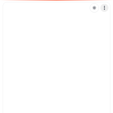
M
mathzas
Mensagem de texto
Selecione uma voz para ler sua mensagem -
IA