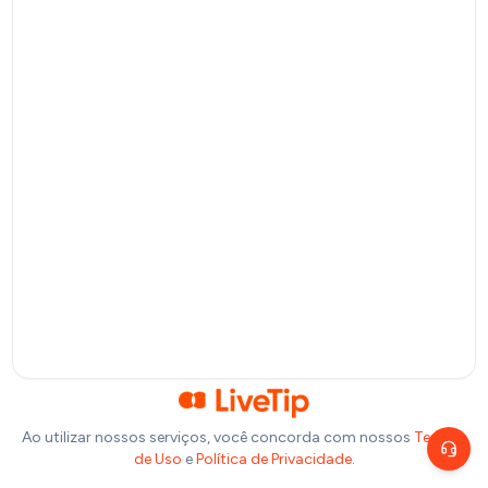
Pagamento por QR Code
Bitcoin
Pagamento via Lightning Network
Selecione um valor
R$
10
R$
20
R$
50
R$
100
Ou insira abaixo o valor que você deseja doar:
R$
Precisa de ajuda?
Escolha um canal de atendimento
R$
1,00
Chat ao vivo
Fale com nosso time agora
Telegram
Fale pelo Telegram
Ao utilizar nossos serviços, você concorda com nossos
Termos
de Uso
e
Política de Privacidade
.