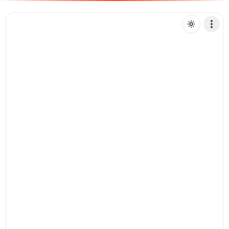
M
marinalinck
Mensagem de texto
Pix