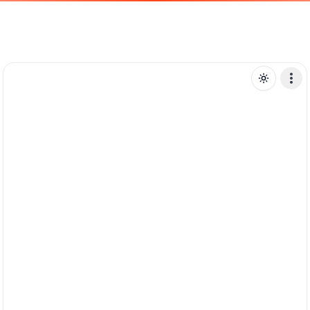
M
marcos1971
Mensagem de texto