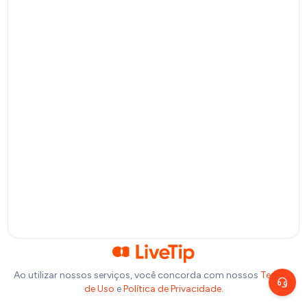
Pagamento por QR Code
Bitcoin
Pagamento via Lightning Network
Selecione um valor
R$
10
R$
20
R$
50
R$
100
Ou insira abaixo o valor que você deseja doar:
R$
Precisa de ajuda?
Escolha um canal de atendimento
R$
1,00
Chat ao vivo
Fale com nosso time agora
Telegram
Fale pelo Telegram
Ao utilizar nossos serviços, você concorda com nossos
Termos
de Uso
e
Política de Privacidade
.