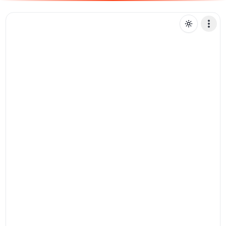
L
lucasdarebaixada
Mensagem de texto
Pix