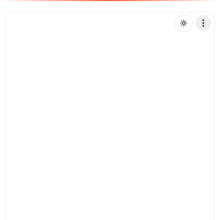
L
leonidas
Mensagem de texto
Pix