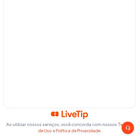
Pagamento por QR Code
Bitcoin
Pagamento via Lightning Network
Selecione um valor
R$
10
R$
20
R$
50
R$
100
Ou insira abaixo o valor que você deseja doar:
R$
Precisa de ajuda?
Escolha um canal de atendimento
R$
1,00
Chat ao vivo
Fale com nosso time agora
Telegram
Fale pelo Telegram
Ao utilizar nossos serviços, você concorda com nossos
Termos
de Uso
e
Política de Privacidade
.