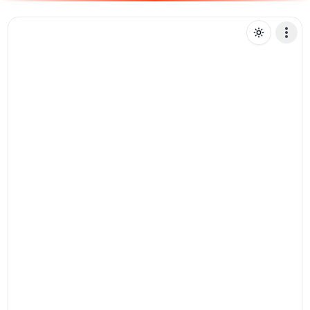
J
jvcripto
Mensagem de texto
Pix