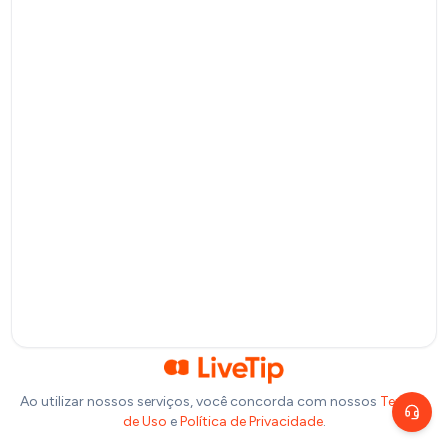
Pagamento por QR Code
Bitcoin
Pagamento via Lightning Network
Selecione um valor
R$
10
R$
20
R$
50
R$
100
Ou insira abaixo o valor que você deseja doar:
R$
Precisa de ajuda?
Escolha um canal de atendimento
R$
1,00
Chat ao vivo
Fale com nosso time agora
Telegram
Fale pelo Telegram
Ao utilizar nossos serviços, você concorda com nossos
Termos
de Uso
e
Política de Privacidade
.