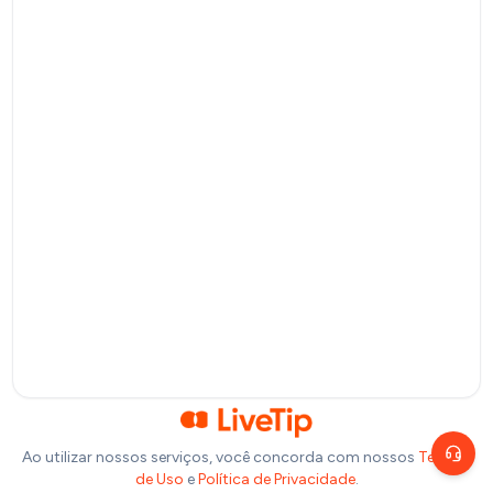
Pix
Pagamento por QR Code
Bitcoin
Pagamento via Lightning Network
Selecione um valor
R$
10
R$
20
R$
50
R$
100
Ou insira abaixo o valor que você deseja doar:
R$
Precisa de ajuda?
Escolha um canal de atendimento
R$
1,00
Chat ao vivo
Fale com nosso time agora
Telegram
Fale pelo Telegram
Ao utilizar nossos serviços, você concorda com nossos
Termos
de Uso
e
Política de Privacidade
.