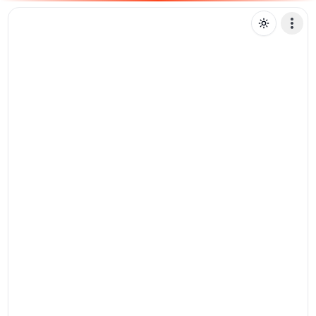
H
hfern
Mensagem de texto