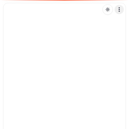
H
heltrum
Mensagem de texto