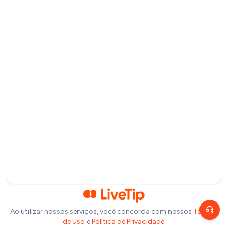
Pix
Pagamento por QR Code
Bitcoin
Pagamento via Lightning Network
Selecione um valor
R$
10
R$
20
R$
50
R$
100
Ou insira abaixo o valor que você deseja doar:
R$
Precisa de ajuda?
Escolha um canal de atendimento
R$
1,00
Chat ao vivo
Fale com nosso time agora
Telegram
Fale pelo Telegram
Ao utilizar nossos serviços, você concorda com nossos
Termos
de Uso
e
Política de Privacidade
.