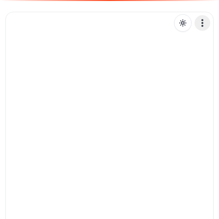
G
galahadking
Mensagem de texto
Pix