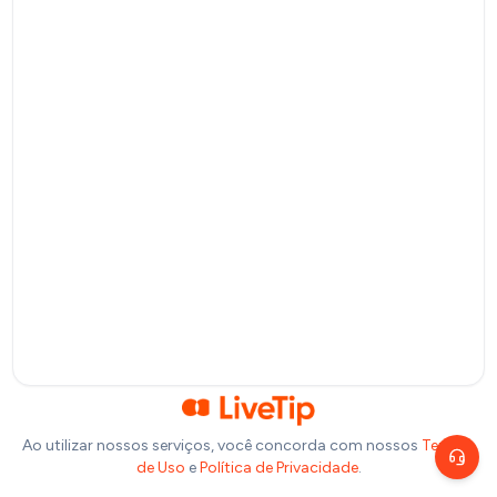
Pagamento por QR Code
Bitcoin
Pagamento via Lightning Network
Selecione um valor
R$
10
R$
20
R$
50
R$
100
Ou insira abaixo o valor que você deseja doar:
R$
Precisa de ajuda?
Escolha um canal de atendimento
R$
1,00
Chat ao vivo
Fale com nosso time agora
Telegram
Fale pelo Telegram
Ao utilizar nossos serviços, você concorda com nossos
Termos
de Uso
e
Política de Privacidade
.