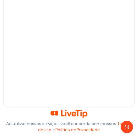
Pagamento por QR Code
Bitcoin
Pagamento via Lightning Network
Selecione um valor
R$
10
R$
20
R$
50
R$
100
Ou insira abaixo o valor que você deseja doar:
R$
Precisa de ajuda?
Escolha um canal de atendimento
R$
1,00
Chat ao vivo
Fale com nosso time agora
Telegram
Fale pelo Telegram
Ao utilizar nossos serviços, você concorda com nossos
Termos
de Uso
e
Política de Privacidade
.