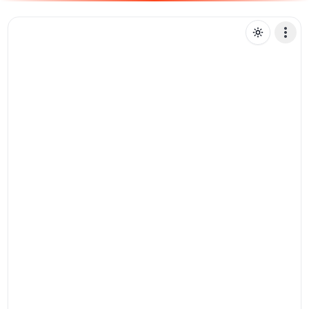
D
diegomv
Mensagem de texto
Pix