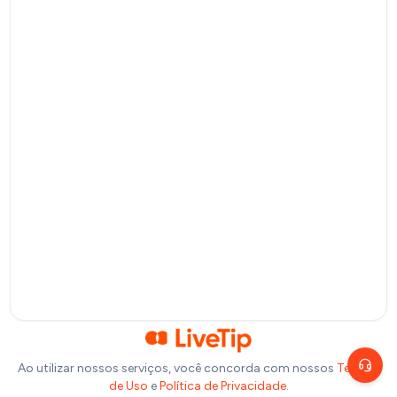
Pix
Pagamento por QR Code
Bitcoin
Pagamento via Lightning Network
Selecione um valor
R$
10
R$
20
R$
50
R$
100
Ou insira abaixo o valor que você deseja doar:
R$
Precisa de ajuda?
Escolha um canal de atendimento
R$
1,00
Chat ao vivo
Fale com nosso time agora
Telegram
Fale pelo Telegram
Ao utilizar nossos serviços, você concorda com nossos
Termos
de Uso
e
Política de Privacidade
.