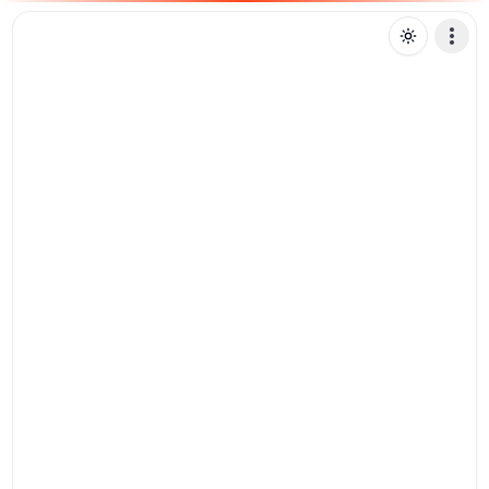
D
desvendandofatosocultos
Mensagem de texto