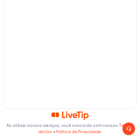
Pagamento por QR Code
Bitcoin
Pagamento via Lightning Network
Selecione um valor
R$
10
R$
20
R$
50
R$
100
Ou insira abaixo o valor que você deseja doar:
R$
Precisa de ajuda?
Escolha um canal de atendimento
R$
1,00
Chat ao vivo
Fale com nosso time agora
Telegram
Fale pelo Telegram
Ao utilizar nossos serviços, você concorda com nossos
Termos
de Uso
e
Política de Privacidade
.