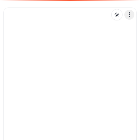
C
carlosjoseeaharpa
Mensagem de texto
Pix