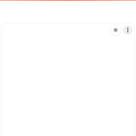
B
bielconn
Mensagem de texto