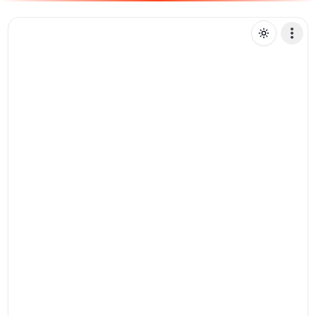
A
alvacyr
Mensagem de texto
Pix