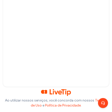
Pagamento por QR Code
Bitcoin
Pagamento via Lightning Network
Selecione um valor
R$
10
R$
20
R$
50
R$
100
Ou insira abaixo o valor que você deseja doar:
R$
Precisa de ajuda?
Escolha um canal de atendimento
R$
1,00
Chat ao vivo
Fale com nosso time agora
Telegram
Fale pelo Telegram
Ao utilizar nossos serviços, você concorda com nossos
Termos
de Uso
e
Política de Privacidade
.