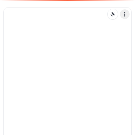
A
acougueiroteste
Mensagem de texto
Pix