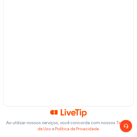
Pagamento por QR Code
Bitcoin
Pagamento via Lightning Network
Selecione um valor
R$
10
R$
20
R$
50
R$
100
Ou insira abaixo o valor que você deseja doar:
R$
Precisa de ajuda?
Escolha um canal de atendimento
R$
1,00
Chat ao vivo
Fale com nosso time agora
Telegram
Fale pelo Telegram
Ao utilizar nossos serviços, você concorda com nossos
Termos
de Uso
e
Política de Privacidade
.