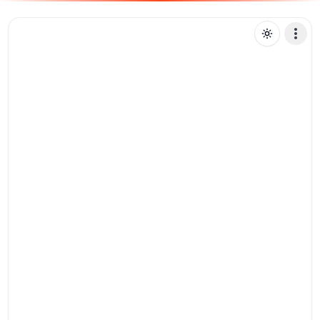
9
919182ksks
Mensagem de texto
Pix