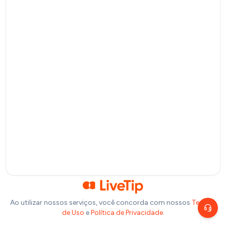
Pagamento por QR Code
Bitcoin
Pagamento via Lightning Network
Selecione um valor
R$
10
R$
20
R$
50
R$
100
Ou insira abaixo o valor que você deseja doar:
R$
Precisa de ajuda?
Escolha um canal de atendimento
R$
1,00
Chat ao vivo
Fale com nosso time agora
Telegram
Fale pelo Telegram
Ao utilizar nossos serviços, você concorda com nossos
Termos
de Uso
e
Política de Privacidade
.